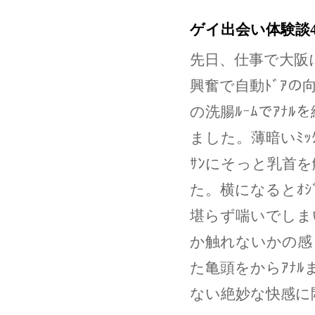
ゲイ出会い体験談
先日、仕事で大阪
興奮で自動ﾄﾞｱの
の洗腸ﾙｰﾑでｱﾅﾙ
ました。薄暗いﾐｯ
ｻﾝにそっと乳首を
た。横になるとｵｼ
堪らず喘いでしま
か触れないかの感
た亀頭をからｱﾅ
ない絶妙な快感に