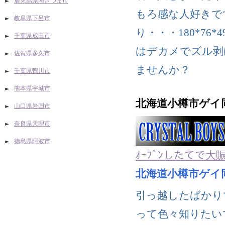
鹿児島県南さつま市
もろ感な人好きで
岐阜県下呂市
り・・・180*7
千葉県成田市
はデカメでズル剥
佐賀県多久市
ませんか？
千葉県鴨川市
熊本県宇城市
北海道小樽市ゲイ
山口県岩国市
奈良県天理市
徳島県阿波市
ｵｰﾌﾟﾝしたてで大
北海道小樽市ゲイ
引っ越したばかり
って色々知りたい