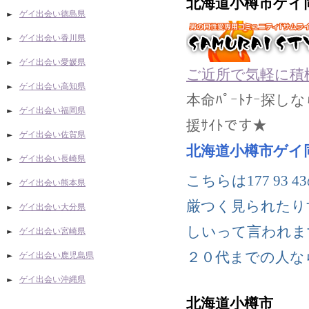
北海道小樽市ゲイ
ゲイ出会い徳島県
ゲイ出会い香川県
ゲイ出会い愛媛県
ご近所で気軽に積
ゲイ出会い高知県
本命ﾊﾟｰﾄﾅｰ探
ゲイ出会い福岡県
援ｻｲﾄです★
ゲイ出会い佐賀県
北海道小樽市ゲイ
ゲイ出会い長崎県
こちらは177 9
ゲイ出会い熊本県
厳つく見られたり
ゲイ出会い大分県
しいって言われま
ゲイ出会い宮崎県
２０代までの人な
ゲイ出会い鹿児島県
ゲイ出会い沖縄県
北海道小樽市