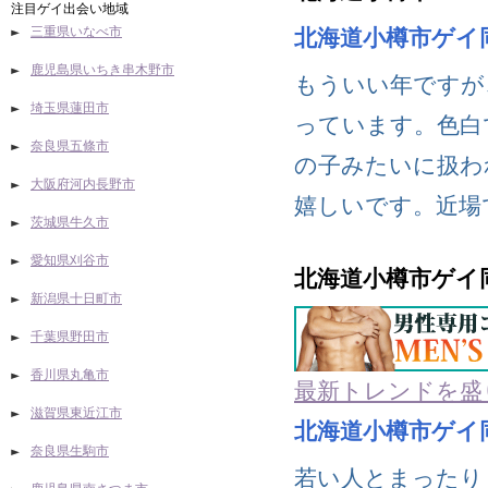
注目ゲイ出会い地域
三重県いなべ市
北海道小樽市ゲイ
鹿児島県いちき串木野市
もういい年ですが
埼玉県蓮田市
っています。色白
奈良県五條市
の子みたいに扱わ
大阪府河内長野市
嬉しいです。近場
茨城県牛久市
愛知県刈谷市
北海道小樽市ゲイ
新潟県十日町市
千葉県野田市
香川県丸亀市
最新トレンドを盛
滋賀県東近江市
北海道小樽市ゲイ
奈良県生駒市
若い人とまったり