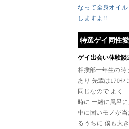
なって全身オイル
しますよ!!
特選ゲイ同性愛
ゲイ出会い体験談
相撲部一年生の時 
あり 先輩は170
同じなので よく一
時に 一緒に風呂
中に固いモノが当
るうちに 僕も大